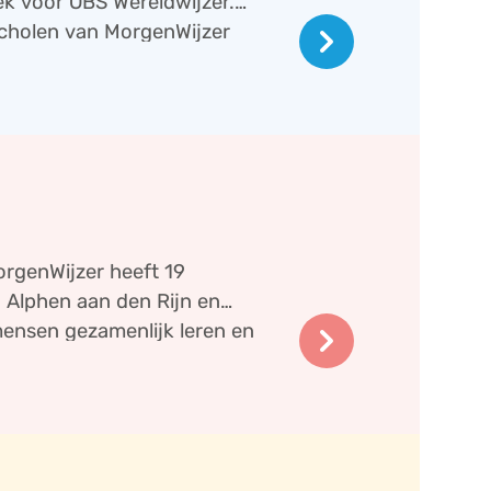
ek voor OBS Wereldwijzer.
keyboard_arrow_right
 scholen van MorgenWijzer
orgenWijzer heeft 19
n Alphen aan den Rijn en
keyboard_arrow_right
mensen gezamenlijk leren en