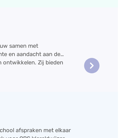
nauw samen met
imte en aandacht aan de
keyboard_arrow_right
n ontwikkelen. Zij bieden
eving voelen zij zich
gen en te onderzoeken.
.
school afspraken met elkaar