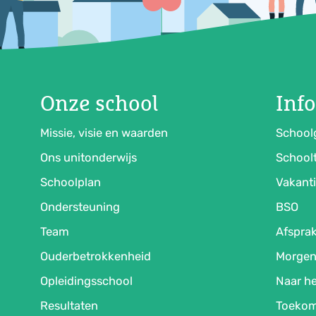
Onze school
Inf
Missie, visie en waarden
School
Ons unitonderwijs
Schoolt
Schoolplan
Vakanti
Ondersteuning
BSO
Team
Afspra
Ouderbetrokkenheid
Morgen
Opleidingsschool
Naar he
Resultaten
Toekom