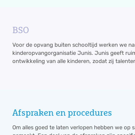
BSO
Voor de opvang buiten schooltijd werken we 
kinderopvangorganisatie Junis. Junis geeft ru
ontwikkeling van alle kinderen, zodat zij talente
kinderen ruimte en structuur. In zo'n veilige omg
uitgenodigd om vooral zelf te ervaren, te bewe
Spelenderwijs verkennen zij hun mogelijkheden
Afspraken en procedures
Om alles goed te laten verlopen hebben we op 