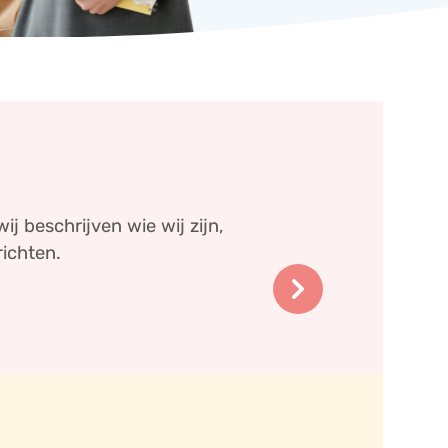
ij beschrijven wie wij zijn,
richten.
keyboard_arrow_right