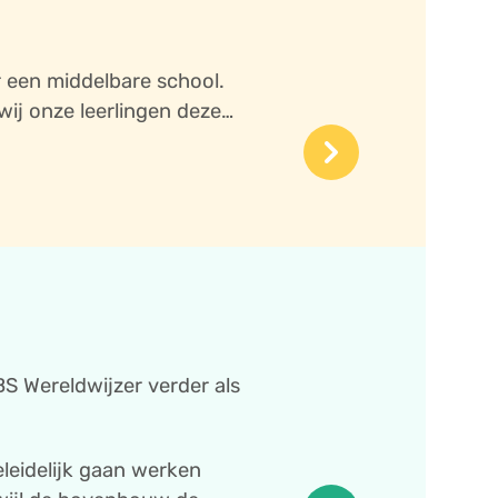
 een middelbare school.
wij onze leerlingen deze
keyboard_arrow_right
S Wereldwijzer verder als
leidelijk gaan werken