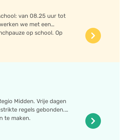
 school: van 08.25 uur tot
 werken we met een
keyboard_arrow_right
unchpauze op school. Op
vrij vanaf 12.30 uur.
Regio Midden. Vrije dagen
strikte regels gebonden.
keyboard_arrow_right
an te maken.