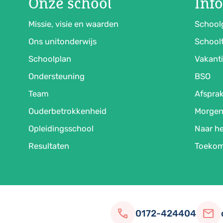
Onze school
Inf
Missie, visie en waarden
School
Ons unitonderwijs
Schoolt
Schoolplan
Vakanti
Ondersteuning
BSO
Team
Afspra
Ouderbetrokkenheid
Morgen
Opleidingsschool
Naar he
Resultaten
Toekom
call
mail
0172-424404