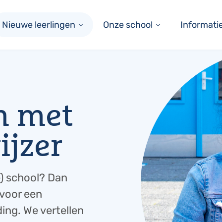
Nieuwe leerlingen
Onze school
Informati
n met
jzer
e) school? Dan
 voor een
ing. We vertellen