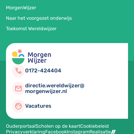
MorgenWijzer
Naar het voorgezet onderwijs
Toekomst Wereldwijzer
call
0172-424404
directie.wereldwijzer@
mail
morgenwijzer.nl
face
Vacatures
Ouderportaal
Scholen op de kaart
Cookiebeleid
Privacyverklaring
Facebook
Instagram
Realisatie